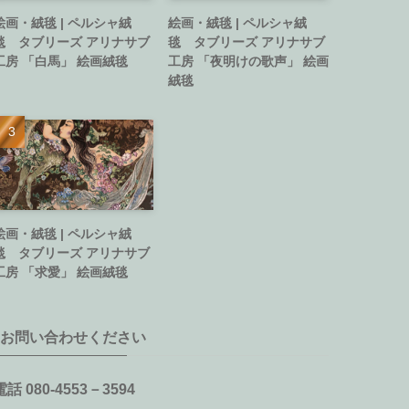
絵画・絨毯 | ペルシャ絨
絵画・絨毯 | ペルシャ絨
毯 タブリーズ アリナサブ
毯 タブリーズ アリナサブ
工房 「白馬」 絵画絨毯
工房 「夜明けの歌声」 絵画
絨毯
絵画・絨毯 | ペルシャ絨
毯 タブリーズ アリナサブ
工房 「求愛」 絵画絨毯
お問い合わせください
電話 080-4553－3594