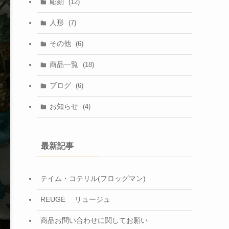
彫刻
(12)
人形
(7)
その他
(6)
商品一覧
(18)
ブログ
(6)
お知らせ
(4)
最新記事
テイム・コテリル(フロッグマン)
REUGE リュージュ
商品お問い合わせに関してお願い