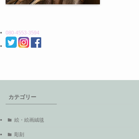
080-4553-3594
カテゴリー
絵・絵画絨毯
彫刻