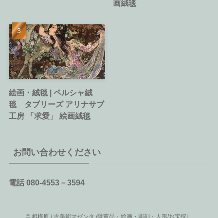
画絨毯
絵画・絨毯 | ペルシャ絨
毯 タブリーズ アリナサブ
工房 「求愛」 絵画絨毯
お問い合わせください
電話 080-4553－3594
©
相模原 / 古美術マゼンタ /骨董品・絵画・彫刻・人形/お宝探し