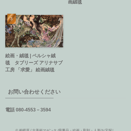
画絨毯
絵画・絨毯 | ペルシャ絨
毯 タブリーズ アリナサブ
工房 「求愛」 絵画絨毯
お問い合わせください
電話 080-4553－3594
©
相模原 / 古美術マゼンタ /骨董品・絵画・彫刻・人形/お宝探し